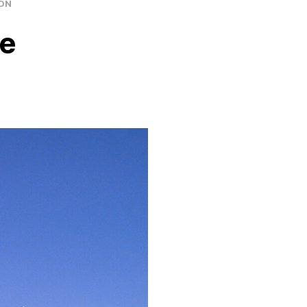
ION
me