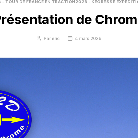
Catégories
 - TOUR DE FRANCE EN TRACTION
2028 - KEGRESSE EXPEDIT
résentation de Chro
Par
eric
4 mars 2026
Auteur
Date
de
de
l’article
l’article