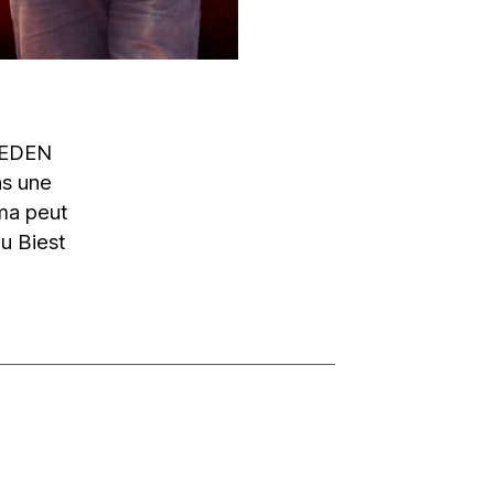
l’EDEN
ns une
éma peut
du Biest