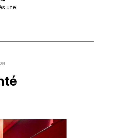
ès une
ION
nté