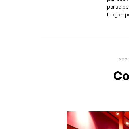
particip
longue p
2026
Co