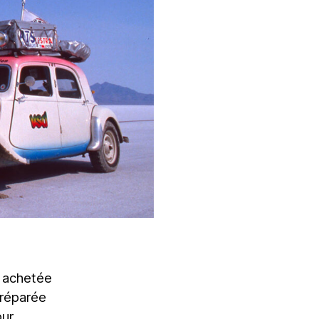
é achetée
préparée
our