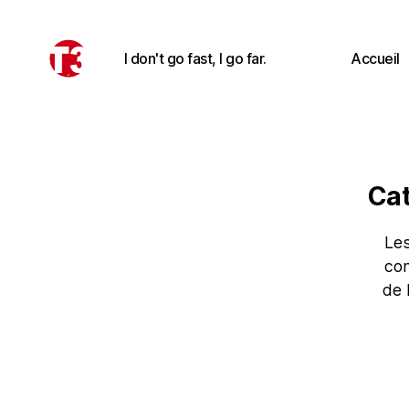
I don't go fast, I go far.
Accueil
T3
expeditions
Cat
Les
con
de 