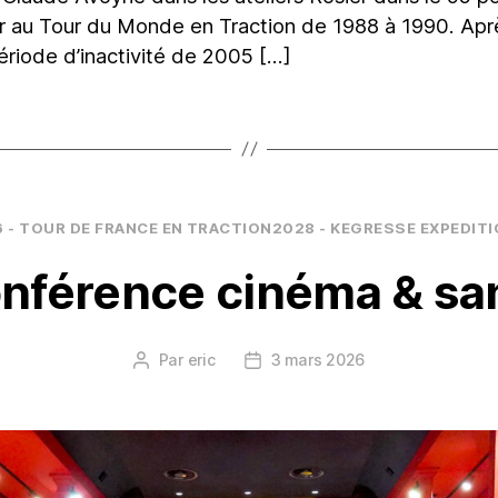
er au Tour du Monde en Traction de 1988 à 1990. Apr
ériode d’inactivité de 2005 […]
Catégories
 - TOUR DE FRANCE EN TRACTION
2028 - KEGRESSE EXPEDIT
nférence cinéma & sa
Par
eric
3 mars 2026
Auteur
Date
de
de
l’article
l’article