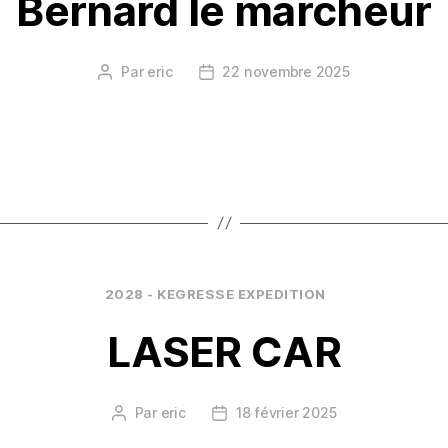
Bernard le marcheur
Par
eric
22 novembre 2025
Auteur
Date
de
de
l’article
l’article
Catégories
2028 - KEGRESSE EXPEDITION
LASER CAR
Par
eric
18 février 2025
Auteur
Date
de
de