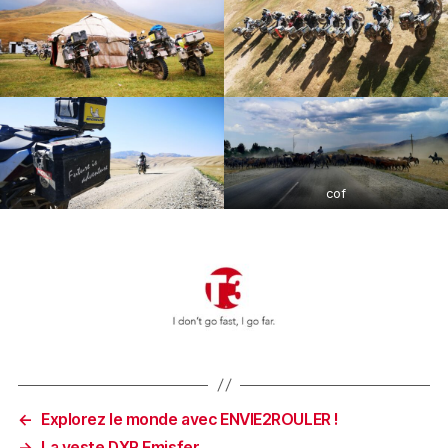
cof
←
Explorez le monde avec ENVIE2ROULER !
→
La veste DXR Emisfer