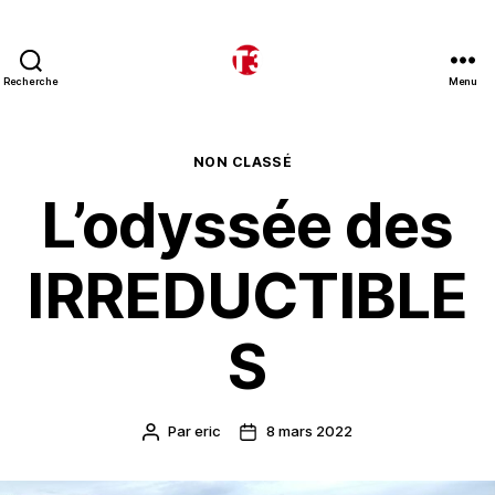
Recherche
Menu
T3
expeditions
Catégories
NON CLASSÉ
L’odyssée des
IRREDUCTIBLE
S
Par
eric
8 mars 2022
Auteur
Date
de
de
l’article
l’article