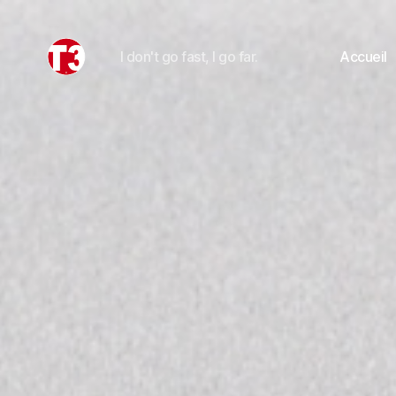
I don't go fast, I go far.
Accueil
T3
expeditions