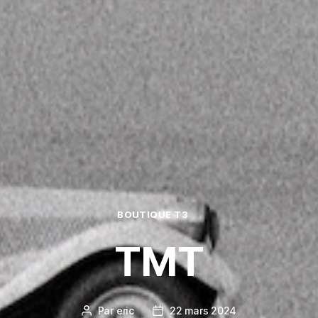
Catégories
BOUTIQUE T3
TMT
Par
eric
22 mars 2024
Auteur
Date