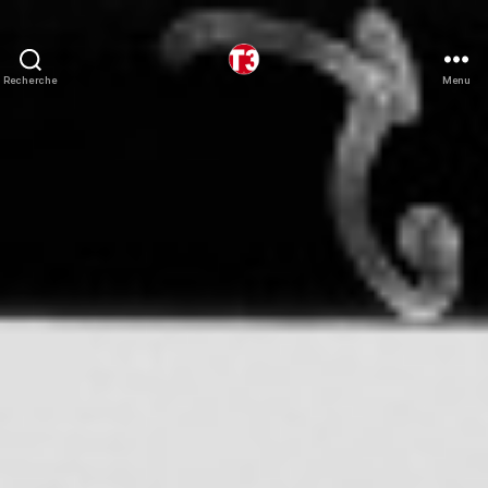
Recherche
Menu
T3
expeditions