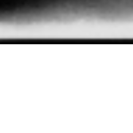
accueil
I
maps
I
missions
I
partners
I
teams
Mission MEDICALE