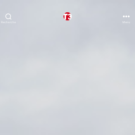
Recherche
Menu
T3
expeditions