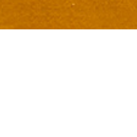
accueil
I
maps
I
missions
I
partners
I
teams
Participez à
l’Aventure !
Cette expédition K28 (Kegresse 2028) est un outil de
communication pour des marques et produits à travers