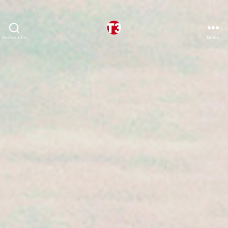
Recherche
Menu
T3
expeditions