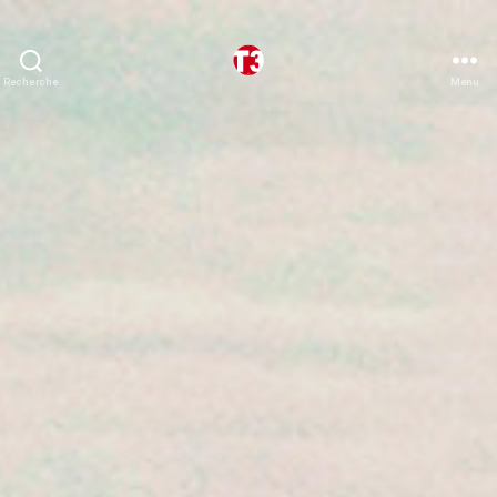
Recherche
Menu
T3
expeditions