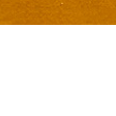
accueil
I
maps
I
missions
I
partners
I
teams
Participez à
l’Aventure !
Cette expédition K28 (Kegresse 2028) est un outil de
communication pour des marques et produits à travers