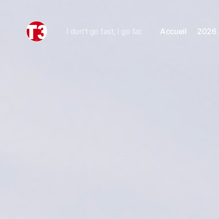
I don't go fast, I go far.
Accueil
2026 
T3
expeditions