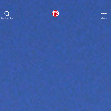
Recherche
Menu
T3
expeditions