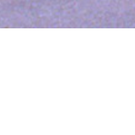
La plus baroudeuse
des Traction-Avant
Cette 11B 1953 a été achetée du côté de Bron en 1987 à
Mr Berrat. Elle fut restaurée puis préparée par Jean
Claude Avoyne dans les ateliers Rosier dans le 95 pour
participer au
Tour du Monde en Traction
de 1988 à 1990.
Après une longue période d’inactivité de 2005 à 2025,
cette auto fut à nouveau restaurée pour partir sur le
grand challenge de l’expédition KEGRESSE.