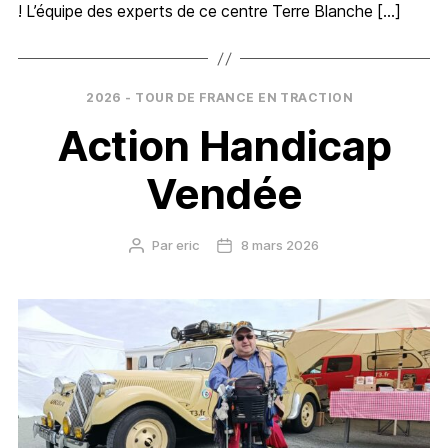
! L’équipe des experts de ce centre Terre Blanche […]
Catégories
2026 - TOUR DE FRANCE EN TRACTION
Action Handicap
Vendée
Par
eric
8 mars 2026
Auteur
Date
de
de
l’article
l’article