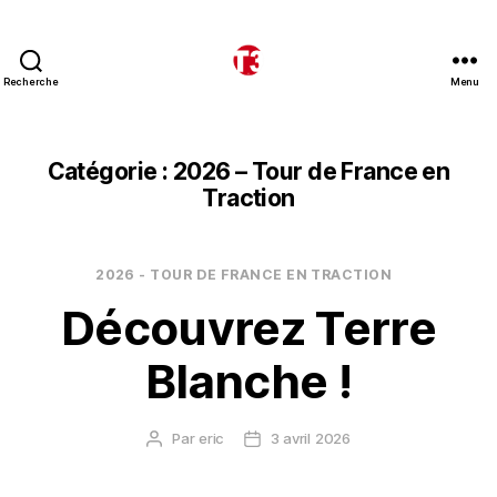
Recherche
Menu
T3
expeditions
Catégorie :
2026 – Tour de France en
Traction
Catégories
2026 - TOUR DE FRANCE EN TRACTION
Découvrez Terre
Blanche !
Par
eric
3 avril 2026
Auteur
Date
de
de
l’article
l’article