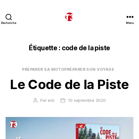
Recherche
Menu
T3
expeditions
Étiquette :
code de la piste
Catégories
PRÉPARER SA MOTO
PRÉPARER SON VOYAGE
Le Code de la Piste
Par
eric
10 septembre 2020
Auteur
Date
de
de
l’article
l’article