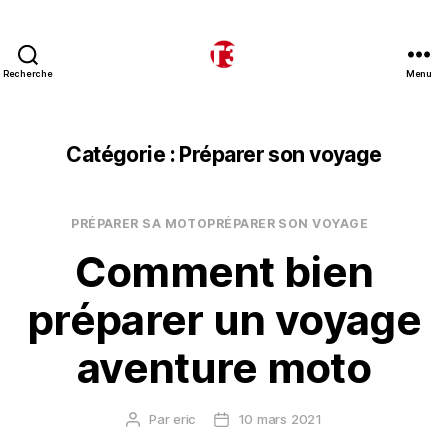
Recherche
Menu
T3
expeditions
Catégorie :
Préparer son voyage
Catégories
PRÉPARER SA MOTO
PRÉPARER SON VOYAGE
Comment bien
préparer un voyage
aventure moto
Par
eric
10 mars 2021
Auteur
Date
de
de