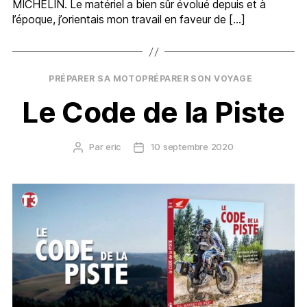
MICHELIN. Le matériel a bien sûr évolué depuis et à
l’époque, j’orientais mon travail en faveur de […]
Catégories
PRÉPARER SA MOTO
PRÉPARER SON VOYAGE
Le Code de la Piste
Par
eric
10 septembre 2020
Auteur
Date
de
de
l’article
l’article