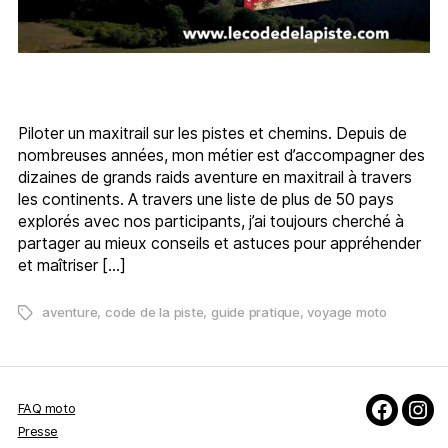
Piloter un maxitrail sur les pistes et chemins. Depuis de
nombreuses années, mon métier est d’accompagner des
dizaines de grands raids aventure en maxitrail à travers
les continents. A travers une liste de plus de 50 pays
explorés avec nos participants, j’ai toujours cherché à
partager au mieux conseils et astuces pour appréhender
et maîtriser […]
aventure
,
code de la piste
,
guide pratique
,
voyage moto
Étiquettes
FAQ moto
Faceboo
Inst
Presse