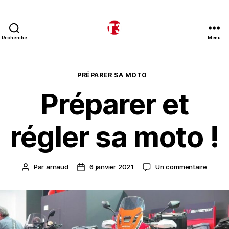
Recherche
Menu
T3
expeditions
Catégories
PRÉPARER SA MOTO
Préparer et
régler sa moto !
sur
Par
arnaud
6 janvier 2021
Un commentaire
Auteur
Date
Prépar
de
de
et
l’article
l’article
régler
sa
moto
!