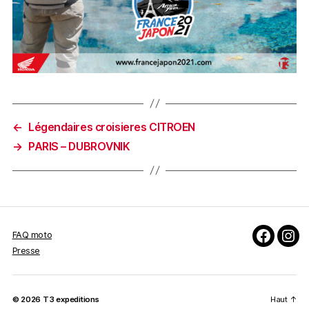
←
Légendaires croisieres CITROEN
→
PARIS – DUBROVNIK
FAQ moto
Faceboo
Inst
Presse
© 2026
T3 expeditions
Haut
↑