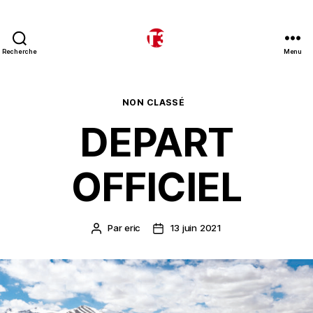
Recherche
Menu
T3
expeditions
Catégories
NON CLASSÉ
DEPART
OFFICIEL
Par
eric
13 juin 2021
Auteur
Date
de
de
l’article
l’article