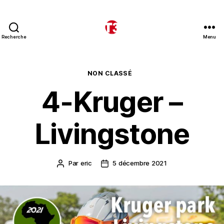
Recherche
Menu
T3
expeditions
Catégories
NON CLASSÉ
4-Kruger –
Livingstone
Par
eric
5 décembre 2021
Auteur
Date
de
de
l’article
l’article