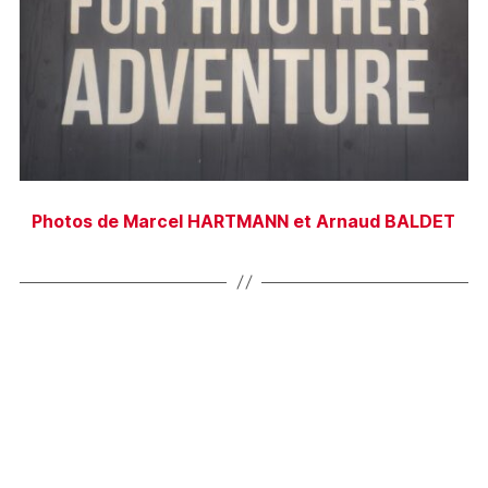
Photos de Marcel HARTMANN et Arnaud BALDET
←
3 – Sani pass – Kruger
→
Explorez le monde avec ENVIE2ROULER !