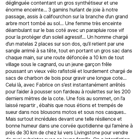
déglinguée contentant un gros synthétiseur et une
énorme enceinte… 3 gamins hurlant de joie à notre
passage, assis à califourchon sur la branche d’un grand
arbre mort tombé au sol… Une femme très enceinte
déambulant sur le bas coté avec un parapluie rose vif
pour la protéger d’un soleil agressif… Un homme chargé
d’un matelas 2 places sur son dos, qu’il retient par une
sangle arrimé à sa tête, tout en portant un gros sac dans
chaque main, sur une route défoncée a 10 km de tout
village sous le cagnard, ou un jeune garçon frêle
poussant un vieux vélo rafistolé et lourdement chargé de
sacs de charbon de bois pour gravir une longue cote…
Celui là, avec Fabrice on s’est instantanément arrêtés
pour l’aider à pousser son fardeau à roulettes sur les 200
derniers mètres de la cote. Une fois au sommet, on l’a
laissé repartir , ébahis que nous étions et trempés de
sueur dans nos blousons motos et sous nos casques..
Mais surtout incrédules devant une telle résilience et
bonne humeur dans une corvée quotidienne qui l’amène à
près de 30 km de chez lui vers Livingstone pour vendre