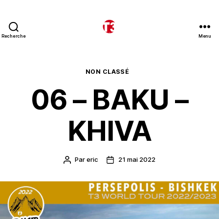
Recherche
Menu
T3
expeditions
Catégories
NON CLASSÉ
06 – BAKU –
KHIVA
Par
eric
21 mai 2022
Auteur
Date
de
de
l’article
l’article