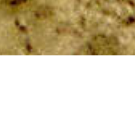
Cette auto historique est une 11B de 1953 qui avec sa
« soeur » Cambouis a participé au Tour du Monde en
Traction de 1988 a 1990 sur 100.000 km à travers 35
pays. Puis elle a participé à la traversée de l’Australie en
1998, à la traversée des USA en 2002, à la course du
Monte Carlo Historique de 2004 etc… Après une
hibernation de 20 ans, elle a été entièrement démontée
et a vu sa coque remise en état en 2024. Depuis chacun
de ses organes mécaniques a été refait entièrement à