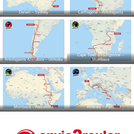
Darwin – Sydney
Carthagene – Antofagasta
Cape Town – Livingstone –
Antofagasta -Mendoza – Ushuaia
Mombasa
Mombasa – Alexandrie
Athènes – Paris