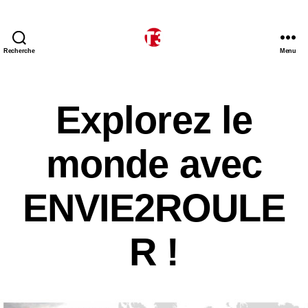
Recherche
Menu
T3
expeditions
Explorez le
monde avec
ENVIE2ROULE
R !