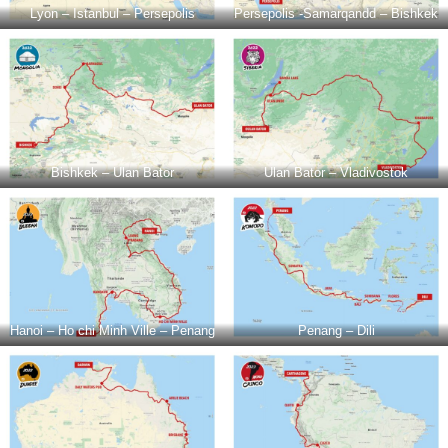
Lyon – Istanbul – Persepolis
Persepolis -Samarqandd – Bishkek
Bishkek – Ulan Bator
Ulan Bator – Vladivostok
Hanoi – Ho chi Minh Ville – Penang
Penang – Dili