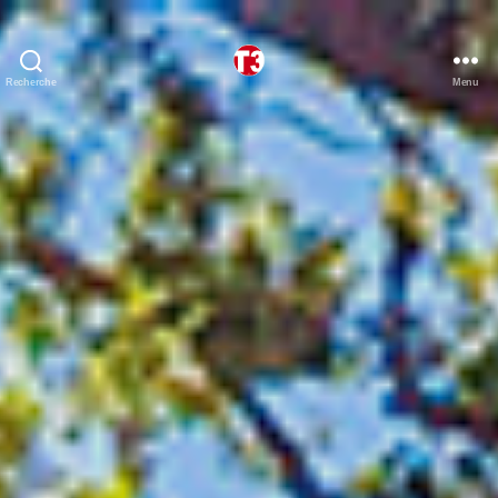
Recherche
Menu
T3
expeditions